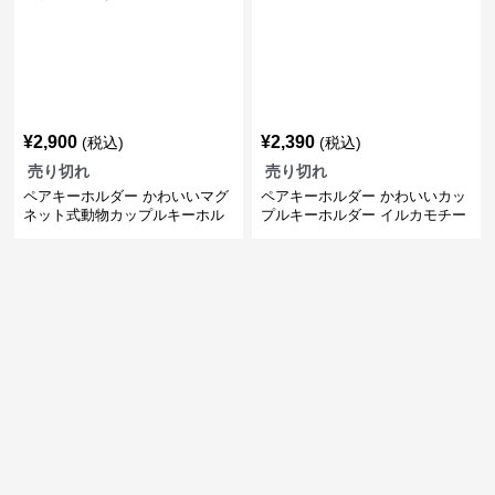
¥
2,900
¥
2,390
(税込)
(税込)
売り切れ
売り切れ
ペアキーホルダー かわいいマグ
ペアキーホルダー かわいいカッ
ネット式動物カップルキーホル
プルキーホルダー イルカモチー
ダー
フ