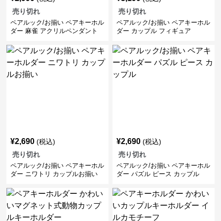
売り切れ
売り切れ
ペアルック/お揃い ペアキーホル
ペアルック/お揃い ペアキーホル
ダー 麻雀 アクリルペンダント
ダー カップル フィギュア
¥
2,690
¥
2,690
(税込)
(税込)
売り切れ
売り切れ
ペアルック/お揃い ペアキーホル
ペアルック/お揃い ペアキーホル
ダー ニワトリ カップルお揃い
ダー パズル ピース カップル