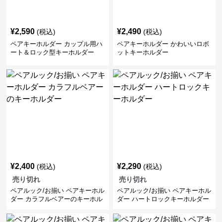
¥
2,590
¥
2,490
(税込)
(税込)
ペアキーホルダー カップル用ハ
ペアキーホルダー かわいいロボ
ート＆ロック型キーホルダー
ットキーホルダー
¥
2,400
¥
2,290
(税込)
(税込)
売り切れ
売り切れ
ペアルック/お揃い ペアキーホル
ペアルック/お揃い ペアキーホル
ダー カラフルベアーのキーホル
ダー ハートロックキーホルダー
ダー