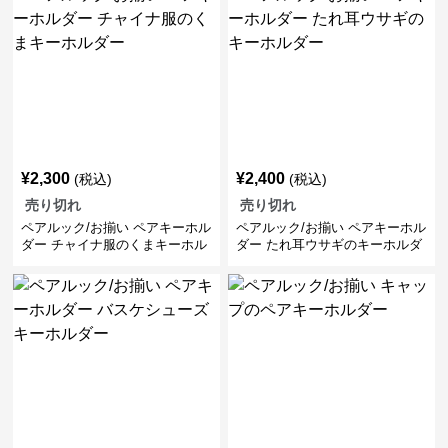
¥
2,300
¥
2,400
(税込)
(税込)
売り切れ
売り切れ
ペアルック/お揃い ペアキーホル
ペアルック/お揃い ペアキーホル
ダー チャイナ服のくまキーホル
ダー たれ耳ウサギのキーホルダ
ダー
ー