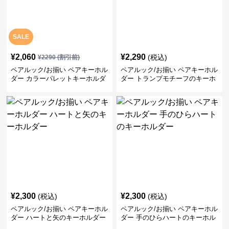
SALE
¥
2,060
¥
2,290
(税込)
¥
2290
(割引前)
ペアルック/お揃い ペアキーホル
ペアルック/お揃い ペアキーホル
ダー カラーパレットキーホルダ
ダー トランプモチーフのキーホ
ー
ルダー
¥
2,300
¥
2,300
(税込)
(税込)
ペアルック/お揃い ペアキーホル
ペアルック/お揃い ペアキーホル
ダー ハートと矢のキーホルダー
ダー 手のひらハートのキーホル
ダー