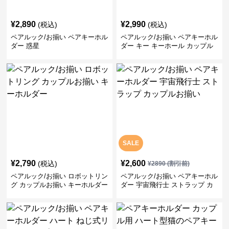
¥
2,890
¥
2,990
(税込)
(税込)
ペアルック/お揃い ペアキーホル
ペアルック/お揃い ペアキーホル
ダー 惑星
ダー キー キーホール カップル
お揃い
SALE
¥
2,790
¥
2,600
(税込)
¥
2890
(割引前)
ペアルック/お揃い ロボットリン
ペアルック/お揃い ペアキーホル
グ カップルお揃い キーホルダー
ダー 宇宙飛行士 ストラップ カ
ップルお揃い