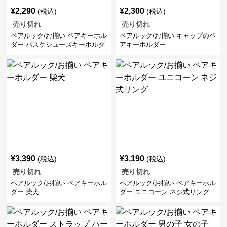
¥
2,290
¥
2,300
(税込)
(税込)
売り切れ
売り切れ
ペアルック/お揃い ペアキーホル
ペアルック/お揃い キャップのペ
ダー バスケシューズキーホルダ
アキーホルダー
ー
¥
3,390
¥
3,190
(税込)
(税込)
売り切れ
売り切れ
ペアルック/お揃い ペアキーホル
ペアルック/お揃い ペアキーホル
ダー 柴犬
ダー ユニコーン ネジ式リング