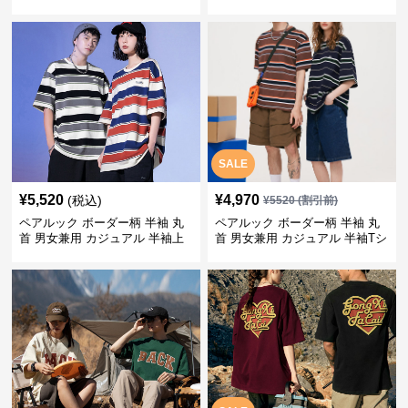
SALE
¥
5,520
¥
4,970
(税込)
¥
5520
(割引前)
ペアルック ボーダー柄 半袖 丸
ペアルック ボーダー柄 半袖 丸
首 男女兼用 カジュアル 半袖上
首 男女兼用 カジュアル 半袖Tシ
着 全2色
ャツ 全4色