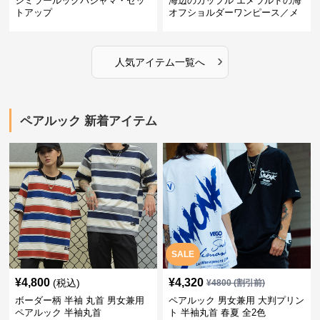
シミラールックパジャマ・セッ
海辺のカップル エメラルドの海
トアップ
オフショルダーワンピース／メ
ンズシャツ
›
人気アイテム一覧へ
ペアルック 新着アイテム
SALE
¥
4,800
¥
4,320
(税込)
¥
4800
(割引前)
ボーダー柄 半袖 丸首 男女兼用
ペアルック 男女兼用 大判プリン
ペアルック 半袖丸首
ト 半袖丸首 春夏 全2色