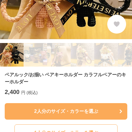
Previous slide
Ne
ペアルック/お揃い ペアキーホルダー カラフルベアーのキ
ーホルダー
2,400
円 (税込)
2人分のサイズ・カラーを選ぶ