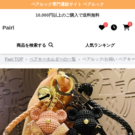
ペアルック専門通販サイト ペアルック
10,000円以上のご購入で送料無料
0
0
Pairl
商品を検索する
人気ランキング
Pairl TOP
›
ペアキーホルダーの一覧
›
ペアルック/お揃い ペアキ