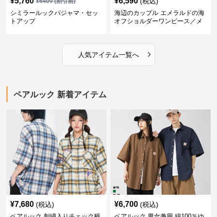
¥
5,760
¥
6,590
(税込)
¥
6400
(割引前)
シミラールックパジャマ・セッ
海辺のカップル エメラルドの海
トアップ
オフショルダーワンピース／メ
ンズシャツ
›
人気アイテム一覧へ
ペアルック 新着アイテム
¥
7,680
¥
6,700
(税込)
(税込)
ペアルック 刺繍入りチェック柄
ペアルック 男女兼用 綿100％ゆ