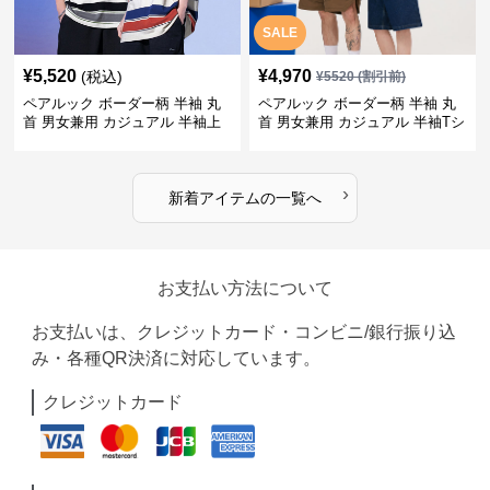
SALE
¥
5,520
¥
4,970
(税込)
¥
5520
(割引前)
ペアルック ボーダー柄 半袖 丸
ペアルック ボーダー柄 半袖 丸
首 男女兼用 カジュアル 半袖上
首 男女兼用 カジュアル 半袖Tシ
着 全2色
ャツ 全4色
›
新着アイテムの一覧へ
お支払い方法について
お支払いは、クレジットカード・コンビニ/銀行振り込
み・各種QR決済に対応しています。
クレジットカード