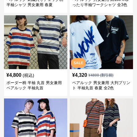
半袖シャツ 男女兼用 春夏
ったり半袖ワークシャツ 全3色
SALE
¥
4,800
¥
4,320
(税込)
¥
4800
(割引前)
ボーダー柄 半袖 丸首 男女兼用
ペアルック 男女兼用 大判プリン
ペアルック 半袖丸首
ト 半袖丸首 春夏 全2色