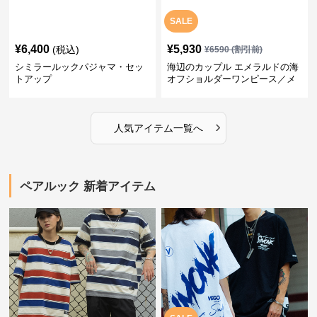
SALE
¥
6,400
¥
5,930
(税込)
¥
6590
(割引前)
シミラールックパジャマ・セッ
海辺のカップル エメラルドの海
トアップ
オフショルダーワンピース／メ
ンズシャツ
›
人気アイテム一覧へ
ペアルック 新着アイテム