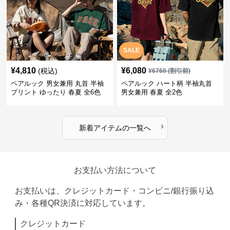
SALE
¥
4,810
¥
6,080
(税込)
¥
6760
(割引前)
ペアルック 男女兼用 丸首 半袖
ペアルック ハート柄 半袖丸首
プリント ゆったり 春夏 全6色
男女兼用 春夏 全2色
›
新着アイテムの一覧へ
お支払い方法について
お支払いは、クレジットカード・コンビニ/銀行振り込
み・各種QR決済に対応しています。
クレジットカード