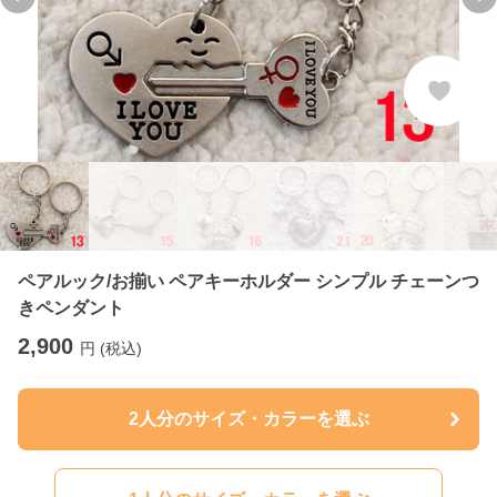
Previous slide
Ne
ペアルック/お揃い ペアキーホルダー シンプル チェーンつ
きペンダント
2,900
円 (税込)
2人分のサイズ・カラーを選ぶ