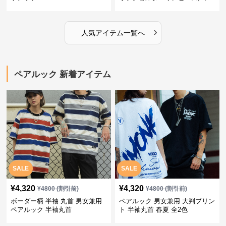
ンズシャツ
›
人気アイテム一覧へ
ペアルック 新着アイテム
SALE
SALE
¥
4,320
¥
4,320
¥
4800
(割引前)
¥
4800
(割引前)
ボーダー柄 半袖 丸首 男女兼用
ペアルック 男女兼用 大判プリン
ペアルック 半袖丸首
ト 半袖丸首 春夏 全2色