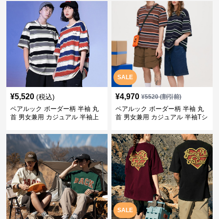
SALE
¥
5,520
¥
4,970
(税込)
¥
5520
(割引前)
ペアルック ボーダー柄 半袖 丸
ペアルック ボーダー柄 半袖 丸
首 男女兼用 カジュアル 半袖上
首 男女兼用 カジュアル 半袖Tシ
着 全2色
ャツ 全4色
SALE