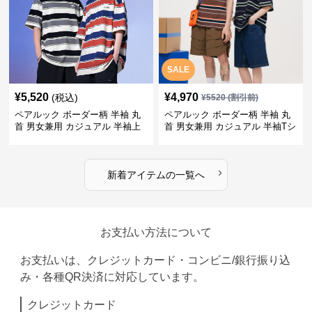
SALE
¥
5,520
¥
4,970
(税込)
¥
5520
(割引前)
ペアルック ボーダー柄 半袖 丸
ペアルック ボーダー柄 半袖 丸
首 男女兼用 カジュアル 半袖上
首 男女兼用 カジュアル 半袖Tシ
着 全2色
ャツ 全4色
›
新着アイテムの一覧へ
お支払い方法について
お支払いは、クレジットカード・コンビニ/銀行振り込
み・各種QR決済に対応しています。
クレジットカード