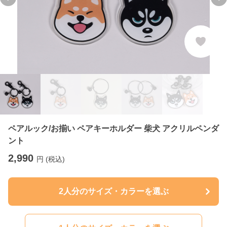
Previous slide
Ne
ペアルック/お揃い ペアキーホルダー 柴犬 アクリルペンダ
ント
2,990
円 (税込)
2人分のサイズ・カラーを選ぶ