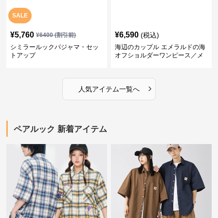
SALE
¥
5,760
¥
6,590
(税込)
¥
6400
(割引前)
シミラールックパジャマ・セッ
海辺のカップル エメラルドの海
トアップ
オフショルダーワンピース／メ
ンズシャツ
›
人気アイテム一覧へ
ペアルック 新着アイテム