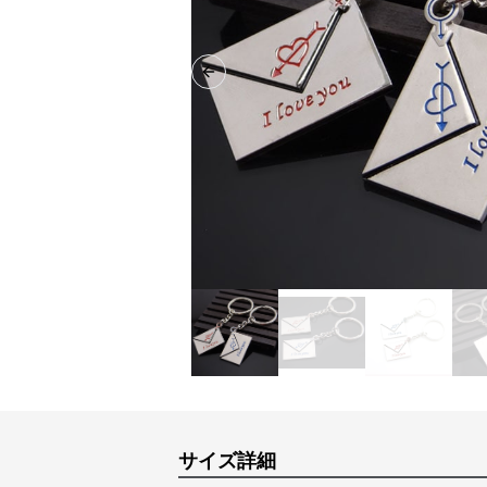
Previous slide
サイズ詳細