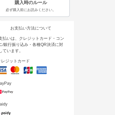
購入時のルール
必ず購入前にお読みください。
お支払い方法について
支払いは、クレジットカード・コン
ニ/銀行振り込み・各種QR決済に対
しています。
クレジットカード
ayPay
aidy