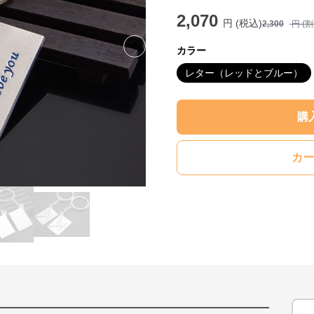
2,070
円 (税込)
2,300
円 (
カラー
Next slide
レター（レッドとブルー）
購
カー