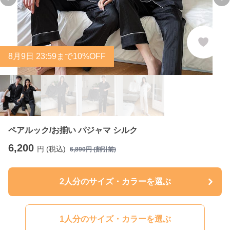
Previous slide
Ne
8
月
9
日 23:59まで10%OFF
ペアルック/お揃い パジャマ シルク
6,200
円 (税込)
6,890
円 (割引前)
2人分のサイズ・カラーを選ぶ
1人分のサイズ・カラーを選ぶ