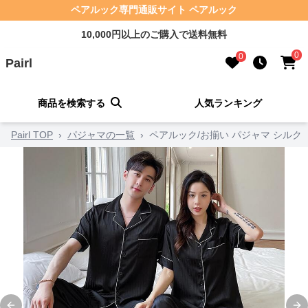
ペアルック専門通販サイト ペアルック
10,000円以上のご購入で送料無料
0
0
Pairl
商品を検索する
人気ランキング
Pairl TOP
›
パジャマの一覧
›
ペアルック/お揃い パジャマ シルク