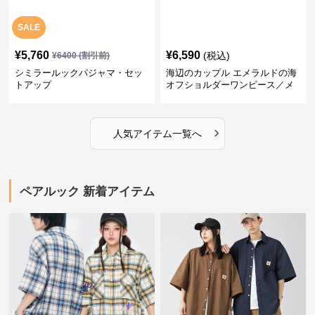
SALE
¥
5,760
¥
6,590
(税込)
¥
6400
(割引前)
シミラールックパジャマ・セッ
海辺のカップル エメラルドの海
トアップ
オフショルダーワンピース／メ
ンズシャツ
›
人気アイテム一覧へ
ペアルック 新着アイテム