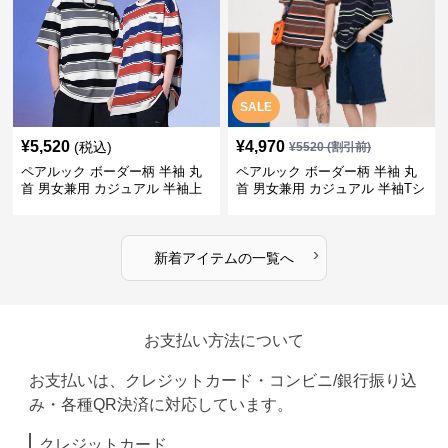
SALE
¥
5,520
¥
4,970
(税込)
¥
5520
(割引前)
ペアルック ボーダー柄 半袖 丸
ペアルック ボーダー柄 半袖 丸
首 男女兼用 カジュアル 半袖上
首 男女兼用 カジュアル 半袖Tシ
着 全2色
ャツ 全4色
›
新着アイテムの一覧へ
お支払い方法について
お支払いは、クレジットカード・コンビニ/銀行振り込
み・各種QR決済に対応しています。
クレジットカード