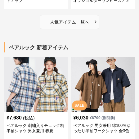
トアップ
オフショルダーワンピース／メ
ンズシャツ
›
人気アイテム一覧へ
ペアルック 新着アイテム
SALE
¥
7,680
¥
6,030
(税込)
¥
6700
(割引前)
ペアルック 刺繍入りチェック柄
ペアルック 男女兼用 綿100％ゆ
半袖シャツ 男女兼用 春夏
ったり半袖ワークシャツ 全3色