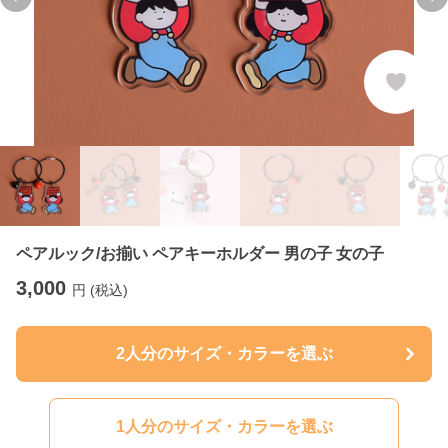
Previous slide
Ne
ペアルック/お揃い ペアキーホルダー 男の子 女の子
3,000
円 (税込)
2人分のサイズ・カラーを選ぶ
1人分のサイズ・カラーを選ぶ