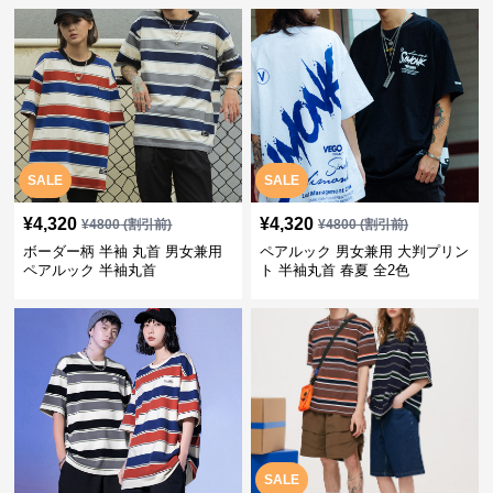
SALE
SALE
¥
4,320
¥
4,320
¥
4800
(割引前)
¥
4800
(割引前)
ボーダー柄 半袖 丸首 男女兼用
ペアルック 男女兼用 大判プリン
ペアルック 半袖丸首
ト 半袖丸首 春夏 全2色
SALE