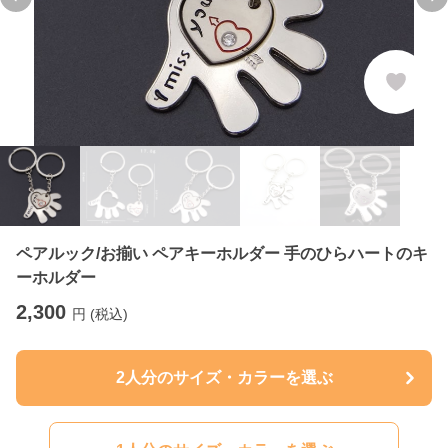
Previous slide
Ne
ペアルック/お揃い ペアキーホルダー 手のひらハートのキ
ーホルダー
2,300
円 (税込)
2人分のサイズ・カラーを選ぶ