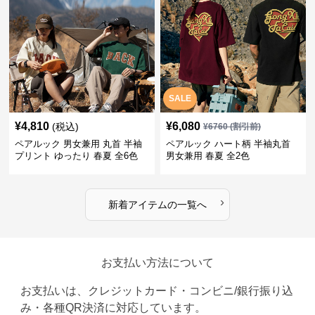
SALE
¥
4,810
¥
6,080
(税込)
¥
6760
(割引前)
ペアルック 男女兼用 丸首 半袖
ペアルック ハート柄 半袖丸首
プリント ゆったり 春夏 全6色
男女兼用 春夏 全2色
›
新着アイテムの一覧へ
お支払い方法について
お支払いは、クレジットカード・コンビニ/銀行振り込
み・各種QR決済に対応しています。