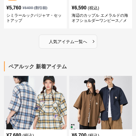
¥
5,760
¥
6,590
(税込)
¥
6400
(割引前)
シミラールックパジャマ・セッ
海辺のカップル エメラルドの海
トアップ
オフショルダーワンピース／メ
ンズシャツ
›
人気アイテム一覧へ
ペアルック 新着アイテム
¥
7,680
¥
6,700
(税込)
(税込)