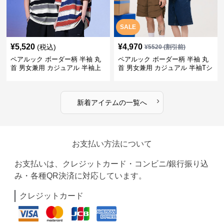
SALE
¥
5,520
¥
4,970
(税込)
¥
5520
(割引前)
ペアルック ボーダー柄 半袖 丸
ペアルック ボーダー柄 半袖 丸
首 男女兼用 カジュアル 半袖上
首 男女兼用 カジュアル 半袖Tシ
着 全2色
ャツ 全4色
›
新着アイテムの一覧へ
お支払い方法について
お支払いは、クレジットカード・コンビニ/銀行振り込
み・各種QR決済に対応しています。
クレジットカード