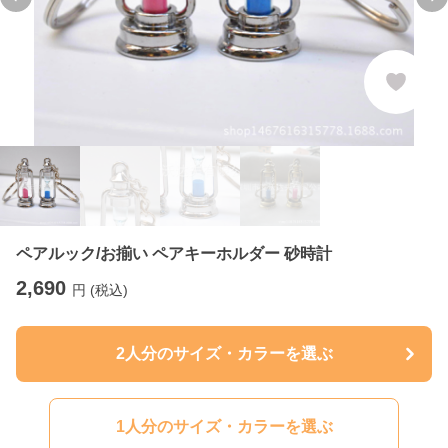
Previous slide
Ne
ペアルック/お揃い ペアキーホルダー 砂時計
2,690
円 (税込)
2人分のサイズ・カラーを選ぶ
1人分のサイズ・カラーを選ぶ