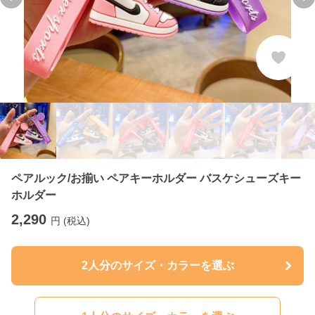
Previous slide
Ne
ペアルック/お揃い ペアキーホルダー バスケシューズキー
ホルダー
2,290
円 (税込)
2人分のサイズ・カラーを選ぶ