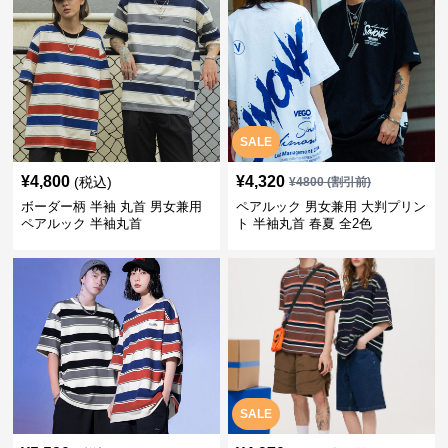
SALE
¥
4,800
¥
4,320
(税込)
¥
4800
(割引前)
ボーダー柄 半袖 丸首 男女兼用
ペアルック 男女兼用 大判プリン
ペアルック 半袖丸首
ト 半袖丸首 春夏 全2色
SALE