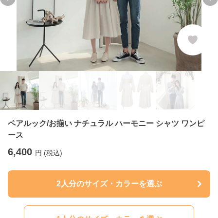
Previous slide
Ne
ペアルック/お揃い ナチュラル ハーモニー シャツ ワンピ
ース
6,400
円 (税込)
2人分のサイズ・カラーを選ぶ