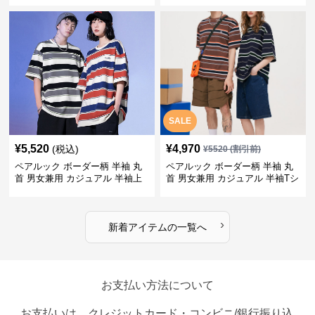
SALE
¥
5,520
¥
4,970
(税込)
¥
5520
(割引前)
ペアルック ボーダー柄 半袖 丸
ペアルック ボーダー柄 半袖 丸
首 男女兼用 カジュアル 半袖上
首 男女兼用 カジュアル 半袖Tシ
着 全2色
ャツ 全4色
›
新着アイテムの一覧へ
お支払い方法について
お支払いは、クレジットカード・コンビニ/銀行振り込