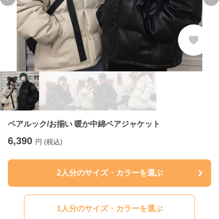
Previous slide
Ne
ペアルック/お揃い 暖か中綿ペアジャケット
6,390
円 (税込)
2人分のサイズ・カラーを選ぶ
1人分のサイズ・カラーを選ぶ