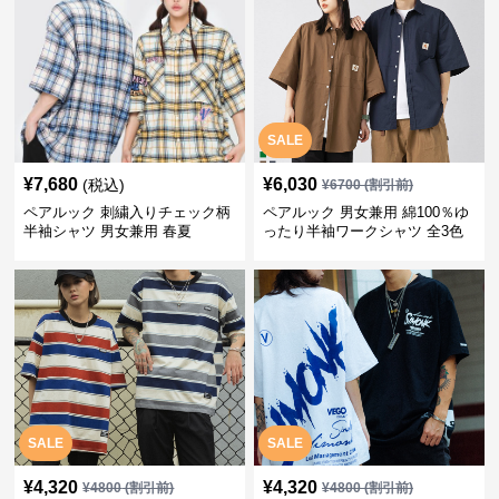
SALE
¥
7,680
¥
6,030
(税込)
¥
6700
(割引前)
ペアルック 刺繍入りチェック柄
ペアルック 男女兼用 綿100％ゆ
半袖シャツ 男女兼用 春夏
ったり半袖ワークシャツ 全3色
SALE
SALE
¥
4,320
¥
4,320
¥
4800
(割引前)
¥
4800
(割引前)