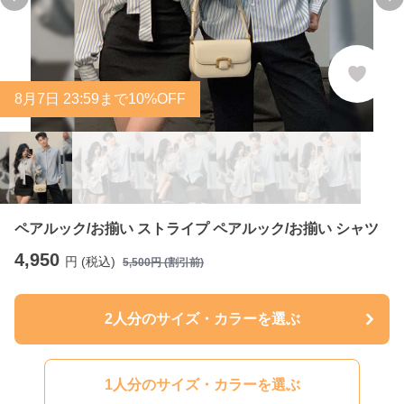
Previous slide
Ne
8
月
7
日 23:59まで10%OFF
ペアルック/お揃い ストライプ ペアルック/お揃い シャツ
4,950
円 (税込)
5,500
円 (割引前)
2人分のサイズ・カラーを選ぶ
1人分のサイズ・カラーを選ぶ