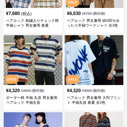
SALE
¥
7,680
¥
6,030
(税込)
¥
6700
(割引前)
ペアルック 刺繍入りチェック柄
ペアルック 男女兼用 綿100％ゆ
半袖シャツ 男女兼用 春夏
ったり半袖ワークシャツ 全3色
SALE
SALE
¥
4,320
¥
4,320
¥
4800
(割引前)
¥
4800
(割引前)
ボーダー柄 半袖 丸首 男女兼用
ペアルック 男女兼用 大判プリン
ペアルック 半袖丸首
ト 半袖丸首 春夏 全2色