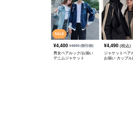
SALE
¥
4,400
¥
4,490
(税込)
¥
4890
(割引前)
男女ペアルック/お揃い
ジャケットペアル
デニムジャケット
お揃い カップル
カジュアル ブル
ッパー 防風 防