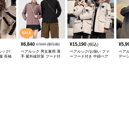
SALE
¥
6,840
¥
15,190
¥
5,9
(税込)
¥
7600
(割引前)
ック/
ペアルック 男女兼用 薄
ペアルック/お揃い ファ
ペアル
服 長袖
手 紫外線対策 フード付
ーフード付き 中綿ペア
デー
ゾン ジ
き羽織りジャケット
ジャケット
ア
寒