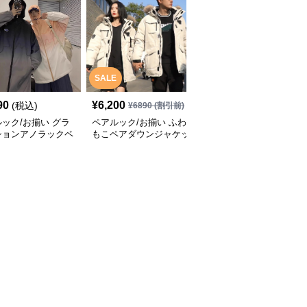
SALE
SALE
90
¥
6,200
¥
8,000
(税込)
¥
6890
(割引前)
¥
8890
(割引前)
ック/お揃い グラ
ペアルック/お揃い ふわ
ペアルック/お揃い カジ
ションアノラックペ
もこペアダウンジャケッ
ュアルペア トレンチコ
ト
ート