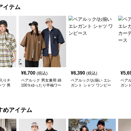
アイテム
¥
6,700
¥
6,390
¥
5,6
(税込)
(税込)
入りチ
ペアルック 男女兼用 綿
ペアルック/お揃い エレ
ペアル
ツ 男
100％ゆったり半袖ワー
ガント シャツ ワンピー
ガント
クシャツ 全3色
ス
ィガン
すめアイテム