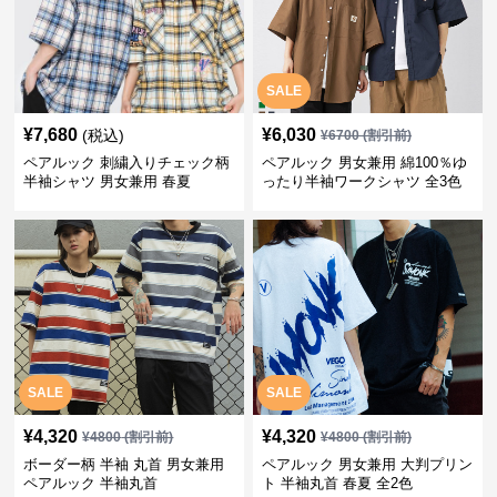
SALE
¥
7,680
¥
6,030
(税込)
¥
6700
(割引前)
ペアルック 刺繍入りチェック柄
ペアルック 男女兼用 綿100％ゆ
半袖シャツ 男女兼用 春夏
ったり半袖ワークシャツ 全3色
SALE
SALE
¥
4,320
¥
4,320
¥
4800
(割引前)
¥
4800
(割引前)
ボーダー柄 半袖 丸首 男女兼用
ペアルック 男女兼用 大判プリン
ペアルック 半袖丸首
ト 半袖丸首 春夏 全2色