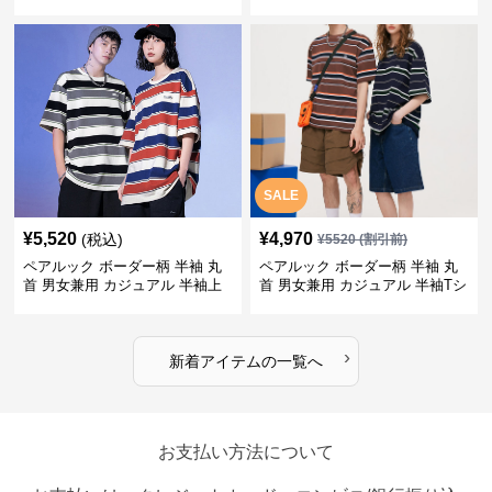
SALE
¥
5,520
¥
4,970
(税込)
¥
5520
(割引前)
ペアルック ボーダー柄 半袖 丸
ペアルック ボーダー柄 半袖 丸
首 男女兼用 カジュアル 半袖上
首 男女兼用 カジュアル 半袖Tシ
着 全2色
ャツ 全4色
›
新着アイテムの一覧へ
お支払い方法について