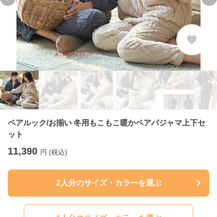
Previous slide
Ne
ペアルック/お揃い 冬用もこもこ暖かペアパジャマ上下セ
ット
11,390
円 (税込)
2人分のサイズ・カラーを選ぶ