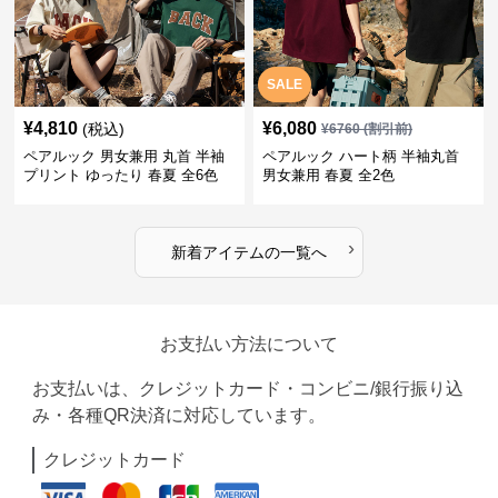
SALE
¥
4,810
¥
6,080
(税込)
¥
6760
(割引前)
ペアルック 男女兼用 丸首 半袖
ペアルック ハート柄 半袖丸首
プリント ゆったり 春夏 全6色
男女兼用 春夏 全2色
›
新着アイテムの一覧へ
お支払い方法について
お支払いは、クレジットカード・コンビニ/銀行振り込
み・各種QR決済に対応しています。
クレジットカード