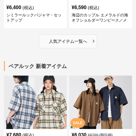
¥
6,400
¥
6,590
(税込)
(税込)
シミラールックパジャマ・セッ
海辺のカップル エメラルドの海
トアップ
オフショルダーワンピース／メ
ンズシャツ
›
人気アイテム一覧へ
ペアルック 新着アイテム
SALE
¥
7,680
¥
6,030
(税込)
¥
6700
(割引前)