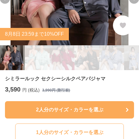
Previous slide
Ne
8
月
8
日 23:59まで10%OFF
シミラールック セクシーシルクペアパジャマ
3,590
円 (税込)
3,990
円 (割引前)
2人分のサイズ・カラーを選ぶ
1人分のサイズ・カラーを選ぶ