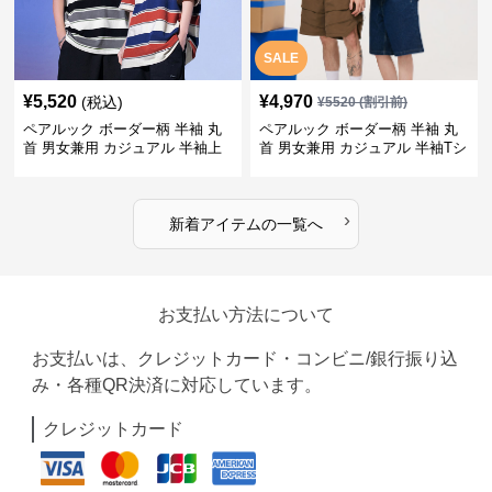
SALE
¥
5,520
¥
4,970
(税込)
¥
5520
(割引前)
ペアルック ボーダー柄 半袖 丸
ペアルック ボーダー柄 半袖 丸
首 男女兼用 カジュアル 半袖上
首 男女兼用 カジュアル 半袖Tシ
着 全2色
ャツ 全4色
›
新着アイテムの一覧へ
お支払い方法について
お支払いは、クレジットカード・コンビニ/銀行振り込
み・各種QR決済に対応しています。
クレジットカード