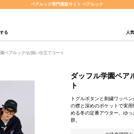
ペアルック専門通販サイト ペアルック
する
人
園ペアルック/お揃い仕立てコート
ダッフル学園ペア
ト
トグルボタンと刺繍ワッペン
の襟と深めのポケットで実用
める冬の定番アウター。ゆっ
群。