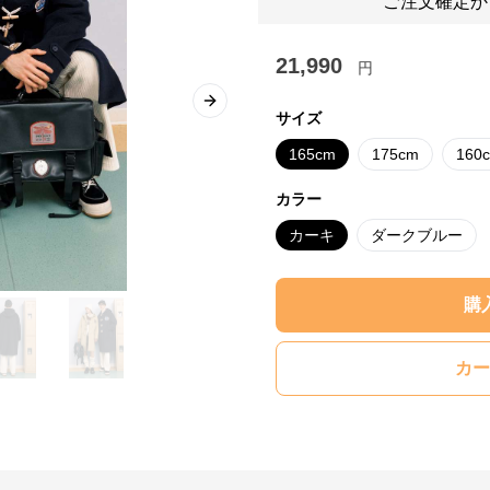
ご注文確定か
21,990
円
Next slide
サイズ
165cm
175cm
160
カラー
カーキ
ダークブルー
購
カー