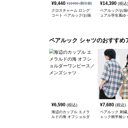
¥
9,440
¥
14,390
(税込
¥
10490
(割引前)
クロスチャーム ロング
ペアルック/お揃
コート ペアルック/お揃
ュアル学生風ゆ
い
ングコート
ペアルック
シャツ
のおすすめ
¥
6,590
¥
7,680
(税込)
(税込)
海辺のカップル エメラ
ペアルック 刺繍
ルドの海 オフショルダ
ェック柄半袖シャ
ーワンピース／メンズシ
女兼用 春夏
ャツ