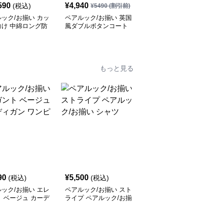
590
¥
4,940
¥
6,290
(税込)
¥
5490
(割引前)
¥
6990
(割引前)
ック/お揃い カッ
ペアルック/お揃い 英国
ペアルック/お揃いジャ
向け 中綿ロング防
風ダブルボタンコート
ケット ペアカラーのツ
ーリングジャケット
もっと見る
90
¥
5,500
¥
6,400
(税込)
(税込)
(税込)
ック/お揃い エレ
ペアルック/お揃い スト
ペアルック/お揃い ナチ
 ベージュ カーデ
ライプ ペアルック/お揃
ュラル ハーモニー シャ
 ワンピース
い シャツ
ツ ワンピース