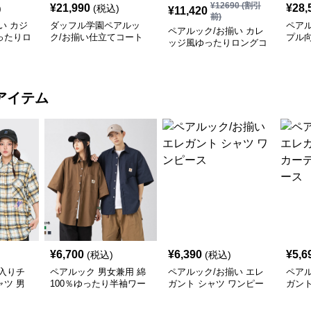
¥
12690
(割引
¥
21,990
¥
28,
)
(税込)
¥
11,420
前)
い カジ
ダッフル学園ペアルッ
ペアル
ペアルック/お揃い カレ
ったりロ
ク/お揃い仕立てコート
プル
ッジ風ゆったりロングコ
寒着
ート
アイテム
¥
6,700
¥
6,390
¥
5,6
(税込)
(税込)
入りチ
ペアルック 男女兼用 綿
ペアルック/お揃い エレ
ペアル
ツ 男
100％ゆったり半袖ワー
ガント シャツ ワンピー
ガント
クシャツ 全3色
ス
ィガン