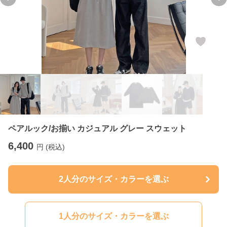
Previous slide
Ne
ペアルック/お揃い カジュアル グレー スウェット
6,400
円 (税込)
2人分のサイズ・カラーを選ぶ
1人分のサイズ・カラーを選ぶ