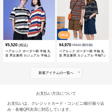
SALE
¥
5,520
¥
4,970
(税込)
¥
5520
(割引前)
ペアルック ボーダー柄 半袖 丸
ペアルック ボーダー柄 半袖 丸
首 男女兼用 カジュアル 半袖上
首 男女兼用 カジュアル 半袖Tシ
着 全2色
ャツ 全4色
›
新着アイテムの一覧へ
お支払い方法について
お支払いは、クレジットカード・コンビニ/銀行振り込
み・各種QR決済に対応しています。