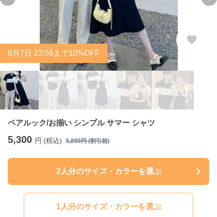
Previous slide
Ne
8
月
7
日 23:59まで10%OFF
ペアルック/お揃い シンプル サマー シャツ
5,300
円 (税込)
5,890
円 (割引前)
2人分のサイズ・カラーを選ぶ
1人分のサイズ・カラーを選ぶ