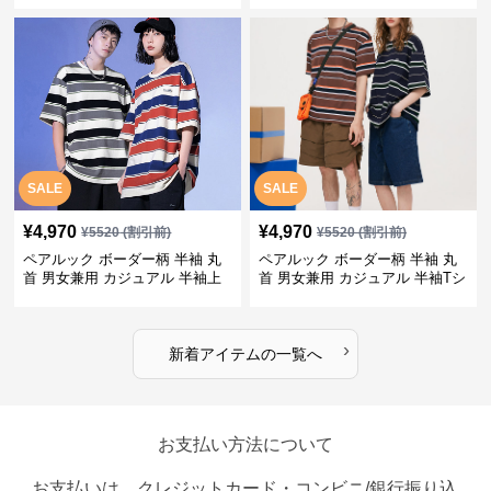
SALE
SALE
¥
4,970
¥
4,970
¥
5520
(割引前)
¥
5520
(割引前)
ペアルック ボーダー柄 半袖 丸
ペアルック ボーダー柄 半袖 丸
首 男女兼用 カジュアル 半袖上
首 男女兼用 カジュアル 半袖Tシ
着 全2色
ャツ 全4色
›
新着アイテムの一覧へ
お支払い方法について
お支払いは、クレジットカード・コンビニ/銀行振り込