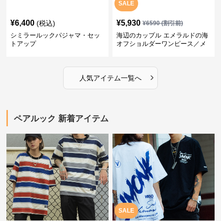
SALE
¥
6,400
¥
5,930
(税込)
¥
6590
(割引前)
シミラールックパジャマ・セッ
海辺のカップル エメラルドの海
トアップ
オフショルダーワンピース／メ
ンズシャツ
›
人気アイテム一覧へ
ペアルック 新着アイテム
SALE