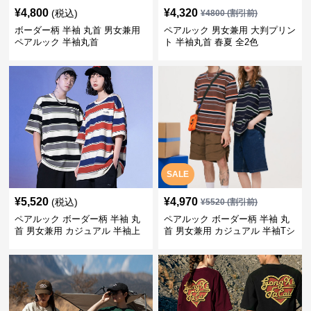
¥
4,800
¥
4,320
(税込)
¥
4800
(割引前)
ボーダー柄 半袖 丸首 男女兼用
ペアルック 男女兼用 大判プリン
ペアルック 半袖丸首
ト 半袖丸首 春夏 全2色
SALE
¥
5,520
¥
4,970
(税込)
¥
5520
(割引前)
ペアルック ボーダー柄 半袖 丸
ペアルック ボーダー柄 半袖 丸
首 男女兼用 カジュアル 半袖上
首 男女兼用 カジュアル 半袖Tシ
着 全2色
ャツ 全4色