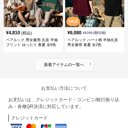
SALE
¥
4,810
¥
6,080
(税込)
¥
6760
(割引前)
ペアルック 男女兼用 丸首 半袖
ペアルック ハート柄 半袖丸首
プリント ゆったり 春夏 全6色
男女兼用 春夏 全2色
›
新着アイテムの一覧へ
お支払い方法について
お支払いは、クレジットカード・コンビニ/銀行振り込
み・各種QR決済に対応しています。
クレジットカード