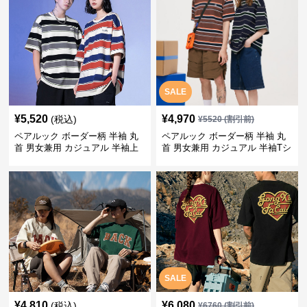
SALE
¥
5,520
¥
4,970
(税込)
¥
5520
(割引前)
ペアルック ボーダー柄 半袖 丸
ペアルック ボーダー柄 半袖 丸
首 男女兼用 カジュアル 半袖上
首 男女兼用 カジュアル 半袖Tシ
着 全2色
ャツ 全4色
SALE
¥
4,810
¥
6,080
(税込)
¥
6760
(割引前)