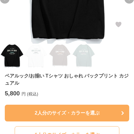
Previous slide
Ne
ペアルック/お揃い Tシャツ おしゃれ バックプリント カジ
ュアル
5,800
円 (税込)
2人分のサイズ・カラーを選ぶ