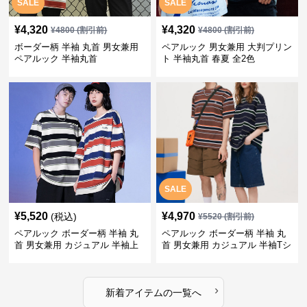
SALE
SALE
¥
4,320
¥
4,320
¥
4800
(割引前)
¥
4800
(割引前)
ボーダー柄 半袖 丸首 男女兼用
ペアルック 男女兼用 大判プリン
ペアルック 半袖丸首
ト 半袖丸首 春夏 全2色
SALE
¥
5,520
¥
4,970
(税込)
¥
5520
(割引前)
ペアルック ボーダー柄 半袖 丸
ペアルック ボーダー柄 半袖 丸
首 男女兼用 カジュアル 半袖上
首 男女兼用 カジュアル 半袖Tシ
着 全2色
ャツ 全4色
›
新着アイテムの一覧へ