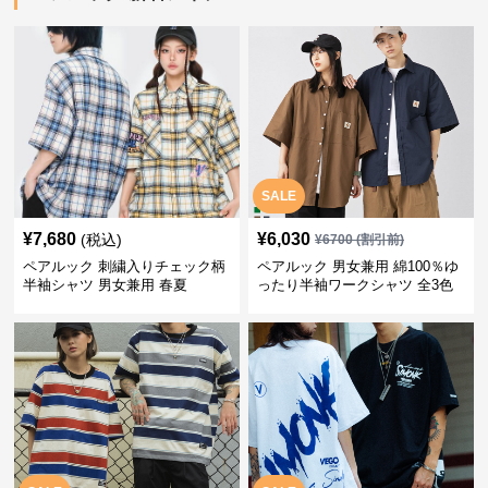
SALE
¥
7,680
¥
6,030
(税込)
¥
6700
(割引前)
ペアルック 刺繍入りチェック柄
ペアルック 男女兼用 綿100％ゆ
半袖シャツ 男女兼用 春夏
ったり半袖ワークシャツ 全3色