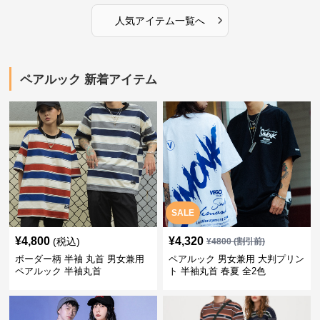
›
人気アイテム一覧へ
ペアルック 新着アイテム
SALE
¥
4,800
¥
4,320
(税込)
¥
4800
(割引前)
ボーダー柄 半袖 丸首 男女兼用
ペアルック 男女兼用 大判プリン
ペアルック 半袖丸首
ト 半袖丸首 春夏 全2色