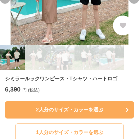
Previous slide
Ne
シミラールックワンピース・Tシャツ・ハートロゴ
6,390
円 (税込)
2人分のサイズ・カラーを選ぶ
1人分のサイズ・カラーを選ぶ