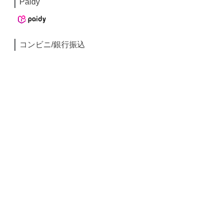
Paidy
コンビニ/銀行振込