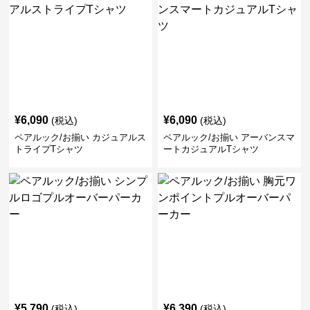
¥
6,090
¥
6,090
(税込)
(税込)
ペアルック/お揃い カジュアルス
ペアルック/お揃い アーバンスマ
トライプTシャツ
ートカジュアルTシャツ
¥
5,790
¥
6,390
(税込)
(税込)