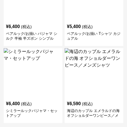
¥
6,400
¥
5,400
(税込)
(税込)
ペアルック/お揃い パジャマ シ
ペアルック/お揃い Tシャツ カジ
ルク 半袖 半ズボン シンプル
ュアル
¥
6,400
¥
6,590
(税込)
(税込)
シミラールックパジャマ・セッ
海辺のカップル エメラルドの海
トアップ
オフショルダーワンピース／メ
ンズシャツ