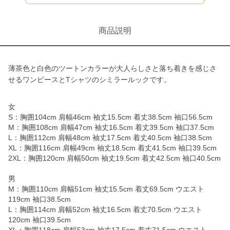
商品説明
薄茶色と白色のツートンカラーが大人らしさと落ち着きを感じさ
せるワンピースとTシャツのシミラールックです。
女
S：胸囲104cm 肩幅46cm 袖丈15.5cm 着丈38.5cm 袖口56.5cm
M：胸囲108cm 肩幅47cm 袖丈16.5cm 着丈39.5cm 袖口37.5cm
L：胸囲112cm 肩幅48cm 袖丈17.5cm 着丈40.5cm 袖口38.5cm
XL：胸囲116cm 肩幅49cm 袖丈18.5cm 着丈41.5cm 袖口39.5cm
2XL：胸囲120cm 肩幅50cm 袖丈19.5cm 着丈42.5cm 袖口40.5cm
男
M：胸囲110cm 肩幅51cm 袖丈15.5cm 着丈69.5cm ウエスト
119cm 袖口38.5cm
L：胸囲114cm 肩幅52cm 袖丈16.5cm 着丈70.5cm ウエスト
120cm 袖口39.5cm