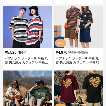
SALE
¥
5,520
¥
4,970
(税込)
¥
5520
(割引前)
ペアルック ボーダー柄 半袖 丸
ペアルック ボーダー柄 半袖 丸
首 男女兼用 カジュアル 半袖上
首 男女兼用 カジュアル 半袖Tシ
着 全2色
ャツ 全4色