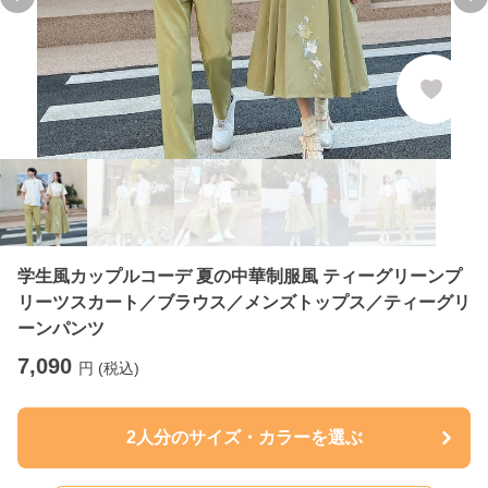
Previous slide
Ne
学生風カップルコーデ 夏の中華制服風 ティーグリーンプ
リーツスカート／ブラウス／メンズトップス／ティーグリ
ーンパンツ
7,090
円 (税込)
2人分のサイズ・カラーを選ぶ