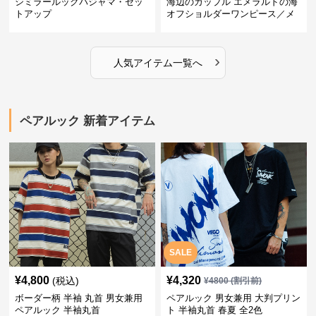
シミラールックパジャマ・セッ
海辺のカップル エメラルドの海
トアップ
オフショルダーワンピース／メ
ンズシャツ
›
人気アイテム一覧へ
ペアルック 新着アイテム
SALE
¥
4,800
¥
4,320
(税込)
¥
4800
(割引前)
ボーダー柄 半袖 丸首 男女兼用
ペアルック 男女兼用 大判プリン
ペアルック 半袖丸首
ト 半袖丸首 春夏 全2色