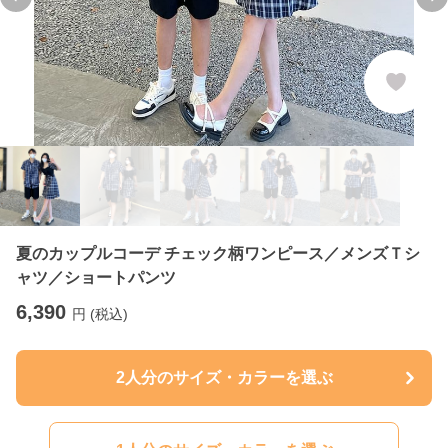
Previous slide
Ne
夏のカップルコーデ チェック柄ワンピース／メンズＴシ
ャツ／ショートパンツ
6,390
円 (税込)
2人分のサイズ・カラーを選ぶ