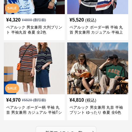
SALE
¥
4,320
¥
5,520
(税込)
¥
4800
(割引前)
ペアルック 男女兼用 大判プリン
ペアルック ボーダー柄 半袖 丸
ト 半袖丸首 春夏 全2色
首 男女兼用 カジュアル 半袖上
着 全2色
SALE
¥
4,970
¥
4,810
(税込)
¥
5520
(割引前)
ペアルック ボーダー柄 半袖 丸
ペアルック 男女兼用 丸首 半袖
首 男女兼用 カジュアル 半袖Tシ
プリント ゆったり 春夏 全6色
ャツ 全4色
›