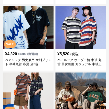
SALE
¥
4,320
¥
5,520
(税込)
¥
4800
(割引前)
ペアルック 男女兼用 大判プリン
ペアルック ボーダー柄 半袖 丸
ト 半袖丸首 春夏 全2色
首 男女兼用 カジュアル 半袖上
着 全2色