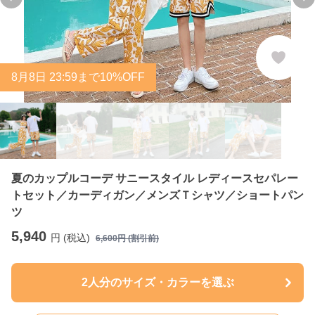
Previous slide
Ne
8
月
8
日 23:59まで10%OFF
夏のカップルコーデ サニースタイル レディースセパレー
トセット／カーディガン／メンズＴシャツ／ショートパン
ツ
5,940
円 (税込)
6,600
円 (割引前)
2人分のサイズ・カラーを選ぶ