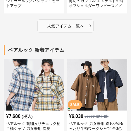
シミラールックパジャマ・セッ
海辺のカップル エメラルドの海
トアップ
オフショルダーワンピース／メ
ンズシャツ
›
人気アイテム一覧へ
ペアルック 新着アイテム
SALE
¥
7,680
¥
6,030
(税込)
¥
6700
(割引前)
ペアルック 刺繍入りチェック柄
ペアルック 男女兼用 綿100％ゆ
半袖シャツ 男女兼用 春夏
ったり半袖ワークシャツ 全3色