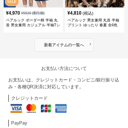
SALE
¥
4,970
¥
4,810
(税込)
¥
5520
(割引前)
ペアルック ボーダー柄 半袖 丸
ペアルック 男女兼用 丸首 半袖
首 男女兼用 カジュアル 半袖Tシ
プリント ゆったり 春夏 全6色
ャツ 全4色
›
新着アイテムの一覧へ
お支払い方法について
お支払いは、クレジットカード・コンビニ/銀行振り込
み・各種QR決済に対応しています。
クレジットカード
PayPay