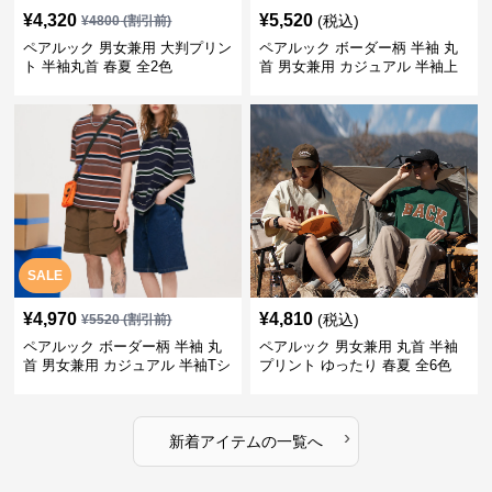
¥
4,320
¥
5,520
(税込)
¥
4800
(割引前)
ペアルック 男女兼用 大判プリン
ペアルック ボーダー柄 半袖 丸
ト 半袖丸首 春夏 全2色
首 男女兼用 カジュアル 半袖上
着 全2色
SALE
¥
4,970
¥
4,810
(税込)
¥
5520
(割引前)
ペアルック ボーダー柄 半袖 丸
ペアルック 男女兼用 丸首 半袖
首 男女兼用 カジュアル 半袖Tシ
プリント ゆったり 春夏 全6色
ャツ 全4色
›
新着アイテムの一覧へ