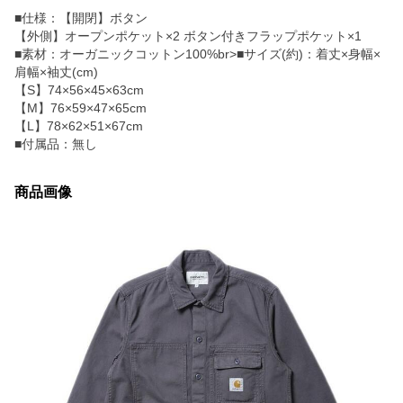
■仕様：【開閉】ボタン
【外側】オープンポケット×2 ボタン付きフラップポケット×1
■素材：オーガニックコットン100%br>■サイズ(約)：着丈×身幅×
肩幅×袖丈(cm)
【S】74×56×45×63cm
【M】76×59×47×65cm
【L】78×62×51×67cm
■付属品：無し
商品画像