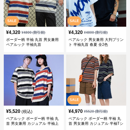
SALE
SALE
¥
4,320
¥
4,320
¥
4800
(割引前)
¥
4800
(割引前)
ボーダー柄 半袖 丸首 男女兼用
ペアルック 男女兼用 大判プリン
ペアルック 半袖丸首
ト 半袖丸首 春夏 全2色
SALE
¥
5,520
¥
4,970
(税込)
¥
5520
(割引前)
ペアルック ボーダー柄 半袖 丸
ペアルック ボーダー柄 半袖 丸
首 男女兼用 カジュアル 半袖上
首 男女兼用 カジュアル 半袖Tシ
着 全2色
ャツ 全4色