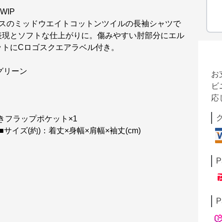
WIP
オンスのミッドウエイトコットンツイルの長袖シャツで
表現とソフトな仕上がりに。傷みやすい肘部分にエル
ットにCロゴスクエアラベル付き。
クグリーン
お
ビ
応
きフラップポケット×1
サイズ(約)：着丈×身幅×肩幅×袖丈(cm)
P
P