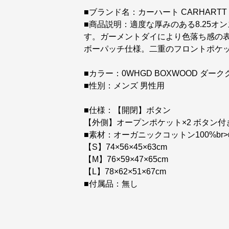
■ブランド名：カーハート CARHARTT 
■商品説明：適度な厚みのある8.25
す。ガーメントダイにより色落ち感の
ボーパッチ仕様。二重のフロントポケ
■カラー：0WHGD BOXWOOD ダー
■性別：メンズ 男性用
■仕様：【開閉】ボタン
【外側】オープンポケット×2 ボタン付
■素材：オーガニックコットン100%br>■
【S】74×56×45×63cm
【M】76×59×47×65cm
【L】78×62×51×67cm
■付属品：無し