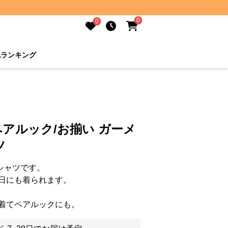
0
0
気ランキング
P ペアルック/お揃い ガーメ
ツ
袖シャツです。
日にも着られます。
着てペアルックにも。