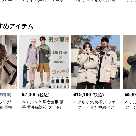
ワンピー
ガント ベージュ カーデ
ライプ ペアルック/お揃
ュラル
ィガン ワンピース
い シャツ
ツ ワ
すめアイテム
¥
7,600
¥
15,190
¥
5,9
(税込)
(税込)
割引前)
ック/
ペアルック 男女兼用 薄
ペアルック/お揃い ファ
ペアル
服 長袖
手 紫外線対策 フード付
ーフード付き 中綿ペア
デー
ゾン ジ
き羽織りジャケット
ジャケット
ア
寒