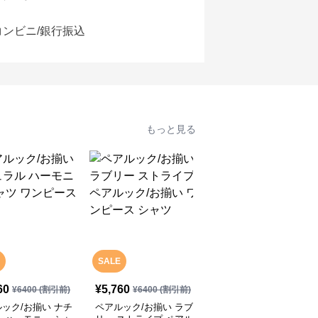
コンビニ/銀行振込
もっと見る
SALE
60
¥
5,760
¥
12,790
(税込)
¥
6400
(割引前)
¥
6400
(割引前)
ック/お揃い ナチ
ペアルック/お揃い ラブ
涼しげ シャツ ジーンズ