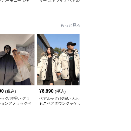
 ハーモニー シャ
リー ストライプ ペアル
青 ペアルック/お揃い
ンピース
ック/お揃い ワンピース
シャツ
もっと見る
90
¥
6,890
¥
8,890
(税込)
(税込)
(税込)
ック/お揃い グラ
ペアルック/お揃い ふわ
ペアルック/お揃い カジ
ションアノラックペ
もこペアダウンジャケッ
ュアルペア トレンチコ
ト
ート