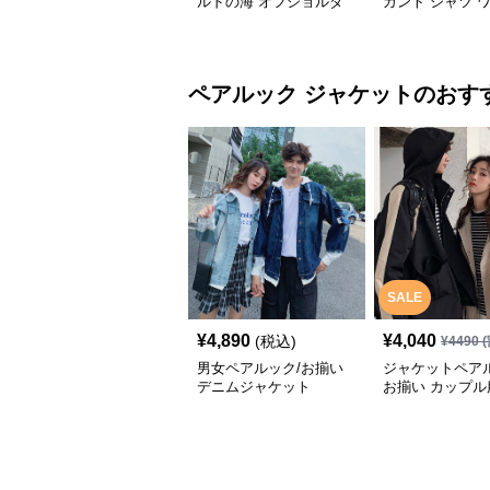
ルドの海 オフショルダ
ガント シャツ 
ーワンピース／メンズシ
ス
ャツ
ペアルック
ジャケット
のおす
SALE
¥
4,890
¥
4,040
(税込)
¥
4490
(
男女ペアルック/お揃い
ジャケットペアル
デニムジャケット
お揃い カップル
カジュアル ブル
ッパー 防風 防