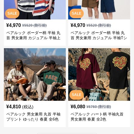
SALE
SALE
¥
4,970
¥
4,970
¥
5520
(割引前)
¥
5520
(割引前)
ペアルック ボーダー柄 半袖 丸
ペアルック ボーダー柄 半袖 丸
首 男女兼用 カジュアル 半袖上
首 男女兼用 カジュアル 半袖Tシ
着 全2色
ャツ 全4色
SALE
¥
4,810
¥
6,080
(税込)
¥
6760
(割引前)
ペアルック 男女兼用 丸首 半袖
ペアルック ハート柄 半袖丸首
プリント ゆったり 春夏 全6色
男女兼用 春夏 全2色