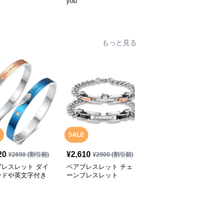
グ
you
only love カップル向け
指輪
もっと見る
SALE
20
¥
2,610
¥
2,800
(税込)
¥
2690
(割引前)
¥
2900
(割引前)
ブレスレット ダイ
ペアブレスレット チェ
ペアブレスレット ハー
ンドや英文字付き
ーンブレスレット
ト型付きのブレスレット