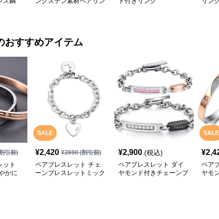
レス鋼
ングステン素材ペアリン
ド付きリング
リン
グ
のおすすめアイテム
SALE
SALE
¥
2,420
¥
2,900
¥
2,4
(税込)
割引前)
¥
2690
(割引前)
レット
ペアブレスレット チェ
ペアブレスレット ダイ
ペア
やかに
ーンブレスレットミック
ヤモンド付きチェーンブ
ヤモ
スバッジ
レスレット