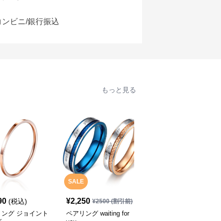
コンビニ/銀行振込
もっと見る
SALE
90
¥
2,250
¥
2,690
(税込)
(税込)
¥
2500
(割引前)
リング ジョイント
ペアリング waiting for
ペアリング you are my