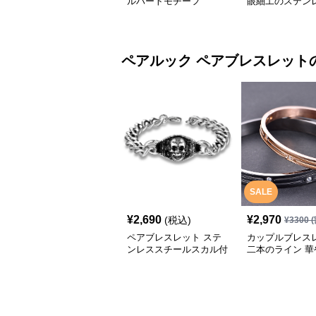
ルハートモチーフ
眼細工のステン
ペアルック
ペアブレスレット
SALE
¥
2,690
¥
2,970
(税込)
¥
3300
(
ペアブレスレット ステ
カップルブレス
ンレススチールスカル付
二本のライン 華
き
輝くジルコニア