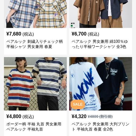
¥
7,680
¥
6,700
(税込)
(税込)
ペアルック 刺繍入りチェック柄
ペアルック 男女兼用 綿100％ゆ
半袖シャツ 男女兼用 春夏
ったり半袖ワークシャツ 全3色
SALE
¥
4,800
¥
4,320
(税込)
¥
4800
(割引前)
ボーダー柄 半袖 丸首 男女兼用
ペアルック 男女兼用 大判プリン
ペアルック 半袖丸首
ト 半袖丸首 春夏 全2色