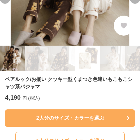
Previous slide
Ne
ペアルック/お揃い クッキー型くまつき色違いもこもこシ
ャツ系パジャマ
4,190
円 (税込)
2人分のサイズ・カラーを選ぶ