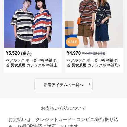
SALE
¥
5,520
¥
4,970
(税込)
¥
5520
(割引前)
ペアルック ボーダー柄 半袖 丸
ペアルック ボーダー柄 半袖 丸
首 男女兼用 カジュアル 半袖上
首 男女兼用 カジュアル 半袖Tシ
着 全2色
ャツ 全4色
›
新着アイテムの一覧へ
お支払い方法について
お支払いは、クレジットカード・コンビニ/銀行振り込
み・各種QR決済に対応しています。