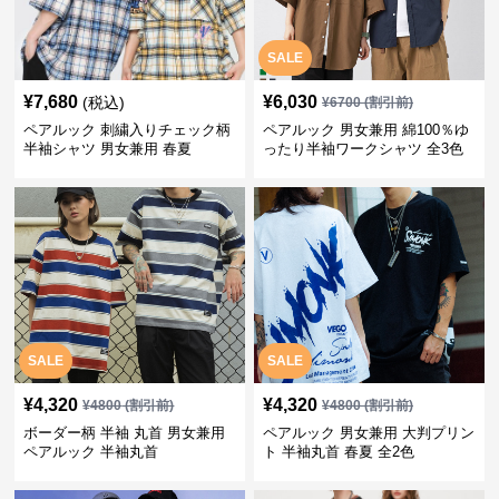
SALE
¥
7,680
¥
6,030
(税込)
¥
6700
(割引前)
ペアルック 刺繍入りチェック柄
ペアルック 男女兼用 綿100％ゆ
半袖シャツ 男女兼用 春夏
ったり半袖ワークシャツ 全3色
SALE
SALE
¥
4,320
¥
4,320
¥
4800
(割引前)
¥
4800
(割引前)
ボーダー柄 半袖 丸首 男女兼用
ペアルック 男女兼用 大判プリン
ペアルック 半袖丸首
ト 半袖丸首 春夏 全2色