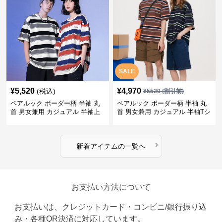
SALE
¥
5,520
¥
4,970
(税込)
¥
5520
(割引前)
ペアルック ボーダー柄 半袖 丸
ペアルック ボーダー柄 半袖 丸
首 男女兼用 カジュアル 半袖上
首 男女兼用 カジュアル 半袖Tシ
着 全2色
ャツ 全4色
›
新着アイテムの一覧へ
お支払い方法について
お支払いは、クレジットカード・コンビニ/銀行振り込
み・各種QR決済に対応しています。