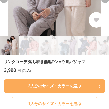
Previous slide
Ne
リンクコーデ 落ち着き無地Tシャツ風パジャマ
3,990
円 (税込)
2人分のサイズ・カラーを選ぶ
1人分のサイズ・カラーを選ぶ