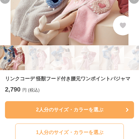
Previous slide
Ne
リンクコーデ 怪獣フード付き腰元ワンポイントパジャマ
2,790
円 (税込)
2人分のサイズ・カラーを選ぶ
1人分のサイズ・カラーを選ぶ