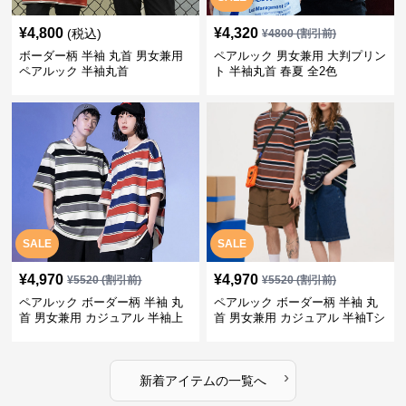
¥
4,800
¥
4,320
(税込)
¥
4800
(割引前)
ボーダー柄 半袖 丸首 男女兼用
ペアルック 男女兼用 大判プリン
ペアルック 半袖丸首
ト 半袖丸首 春夏 全2色
SALE
SALE
¥
4,970
¥
4,970
¥
5520
(割引前)
¥
5520
(割引前)
ペアルック ボーダー柄 半袖 丸
ペアルック ボーダー柄 半袖 丸
首 男女兼用 カジュアル 半袖上
首 男女兼用 カジュアル 半袖Tシ
着 全2色
ャツ 全4色
›
新着アイテムの一覧へ