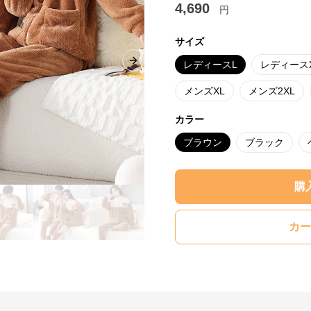
4,690
円
サイズ
レディースL
レディース
Next slide
メンズXL
メンズ2XL
カラー
ブラウン
ブラック
購
カー