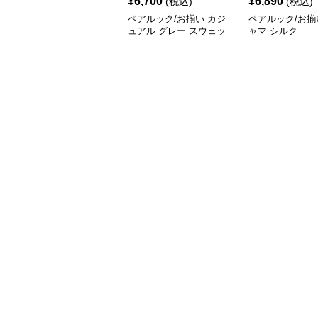
¥
6,700
¥
6,890
(税込)
(税込)
ペアルック/お揃い カジ
ペアルック/お揃
ュアル グレー スウェッ
ャマ シルク
ト