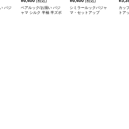
¥
6,400
¥
6,400
¥
5,3
(税込)
(税込)
い パジ
ペアルック/お揃い パジ
シミラールックパジャ
カッ
ャマ シルク 半袖 半ズボ
マ・セットアップ
トア
ン シンプル