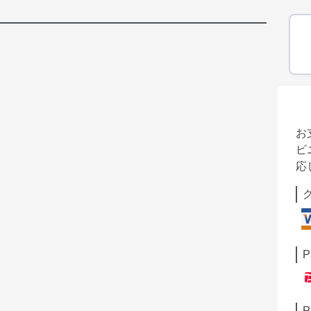
お
ビ
応
P
P