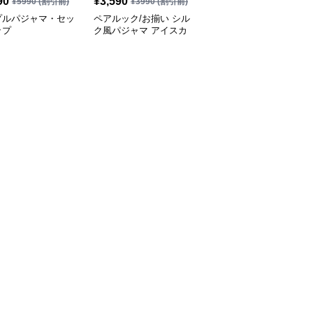
90
¥
3,590
¥
3,590
¥
5990
(割引前)
¥
3990
(割引前)
¥
3990
(割引前)
プルパジャマ・セッ
ペアルック/お揃い シル
シミラールック セクシ
ップ
ク風パジャマ アイスカ
ーシルクペアパジャマ
ラー