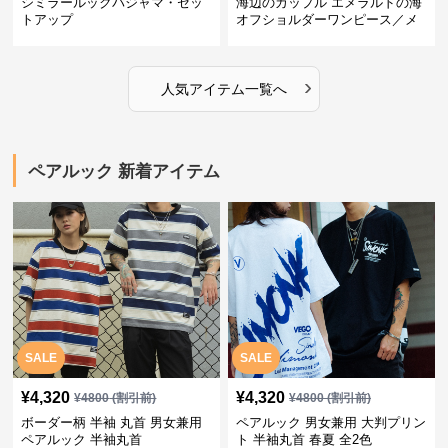
シミラールックパジャマ・セッ
海辺のカップル エメラルドの海
トアップ
オフショルダーワンピース／メ
ンズシャツ
›
人気アイテム一覧へ
ペアルック 新着アイテム
SALE
SALE
¥
4,320
¥
4,320
¥
4800
(割引前)
¥
4800
(割引前)
ボーダー柄 半袖 丸首 男女兼用
ペアルック 男女兼用 大判プリン
ペアルック 半袖丸首
ト 半袖丸首 春夏 全2色