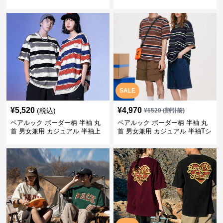
SALE
¥
5,520
¥
4,970
(税込)
¥
5520
(割引前)
ペアルック ボーダー柄 半袖 丸
ペアルック ボーダー柄 半袖 丸
首 男女兼用 カジュアル 半袖上
首 男女兼用 カジュアル 半袖Tシ
着 全2色
ャツ 全4色