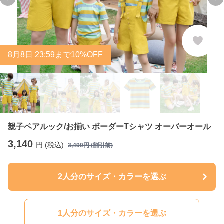
Previous slide
Ne
8
月
8
日 23:59まで10%OFF
親子ペアルック/お揃い ボーダーTシャツ オーバーオール
3,140
円 (税込)
3,490
円 (割引前)
2人分のサイズ・カラーを選ぶ
1人分のサイズ・カラーを選ぶ