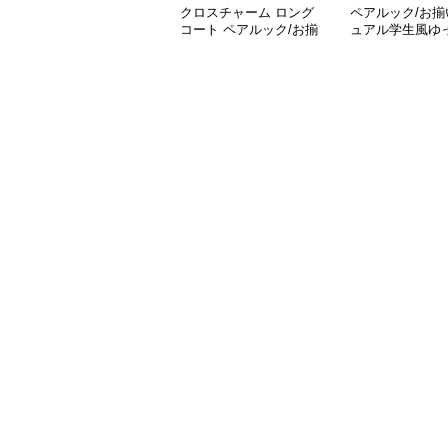
クロスチャーム ロング
ペアルック/お揃
コート ペアルック/お揃
ュアル学生風ゆ
い
ングコート