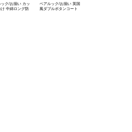
ック/お揃い カッ
ペアルック/お揃い 英国
ペアルック/お揃いジャ
向け 中綿ロング防
風ダブルボタンコート
ケット ペアカラーのツ
ーリングジャケット