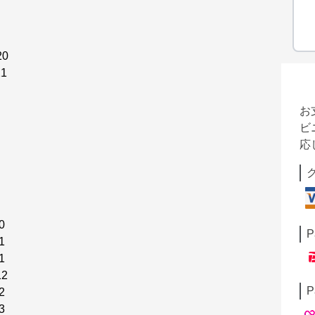
0
1
お
ビ
応
0
P
1
1
2
P
2
3