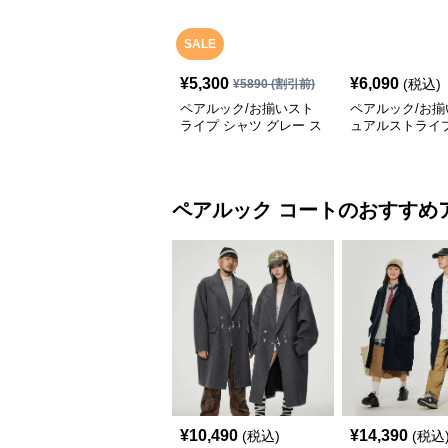
SALE
¥
5,300
¥
6,090
(税込)
¥
5890
(割引前)
ペアルック/お揃いスト
ペアルック/お揃
ライプ シャツ グレー ス
ュアルストライ
カート ペアルック/お揃
ツ
い
ペアルック
コート
のおすすめ
¥
10,490
¥
14,390
(税込)
(税込