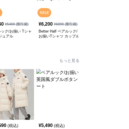
SALE
60
¥
6,200
¥
3,800
(税込)
¥
5400
(割引前)
¥
6890
(割引前)
ック/お揃い Tシャ
Better Half ペアルック/
ペアルック/お揃い くま
ジュアル
お揃いTシャツ カップル
がいっぱいのパジャマ
ブランド STANDARD
SS TEE 001 ベターハー
フ
もっと見る
590
¥
5,490
¥
6,990
(税込)
(税込)
(税込)