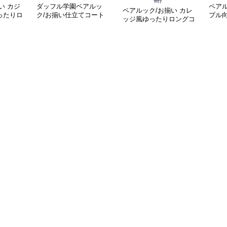
前)
い カジ
ダッフル学園ペアルッ
ペアル
ペアルック/お揃い カレ
ったりロ
ク/お揃い仕立てコート
プル
ッジ風ゆったりロングコ
寒着
ート