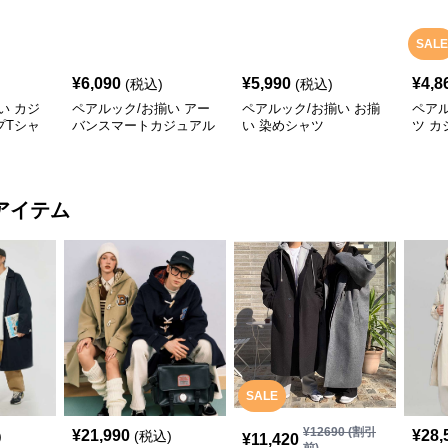
SALE
¥
6,090
¥
5,990
¥
4,8
(税込)
(税込)
い カジ
ペアルック/お揃い アー
ペアルック/お揃い お揃
ペアル
プTシャ
バンスマートカジュアル
い 染めシャツ
ツ カ
Tシャツ
アイテム
SALE
¥
12690
(割引
¥
21,990
¥
28,
)
(税込)
¥
11,420