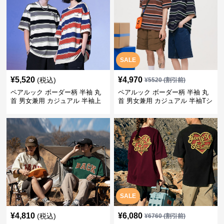
SALE
¥
5,520
¥
4,970
(税込)
¥
5520
(割引前)
ペアルック ボーダー柄 半袖 丸
ペアルック ボーダー柄 半袖 丸
首 男女兼用 カジュアル 半袖上
首 男女兼用 カジュアル 半袖Tシ
着 全2色
ャツ 全4色
SALE
¥
4,810
¥
6,080
(税込)
¥
6760
(割引前)