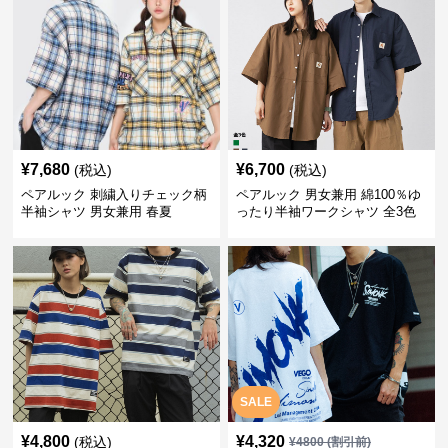
¥
7,680
¥
6,700
(税込)
(税込)
ペアルック 刺繍入りチェック柄
ペアルック 男女兼用 綿100％ゆ
半袖シャツ 男女兼用 春夏
ったり半袖ワークシャツ 全3色
SALE
¥
4,800
¥
4,320
(税込)
¥
4800
(割引前)