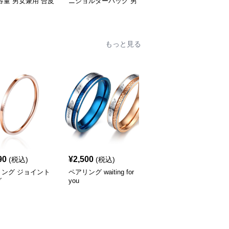
容量 男女兼用 合皮
ニショルダーバッグ 男
めがけ ショルダーバッ
ゃれ
女兼用
グ 小物入れ
もっと見る
90
¥
2,500
¥
2,690
(税込)
(税込)
(税込)
リング ジョイント
ペアリング waiting for
ペアリング you are my
グ
you
only love カップル向け
指輪