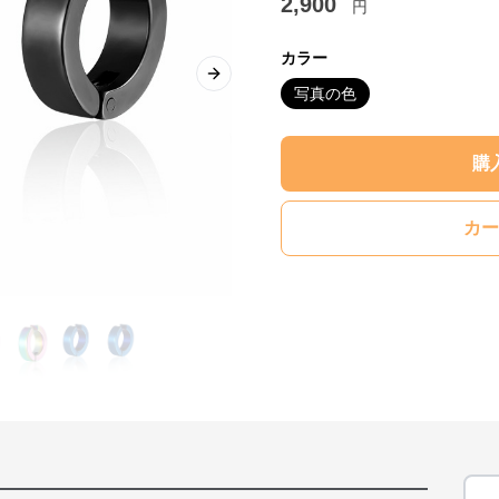
2,900
円
カラー
Next slide
写真の色
購
カー