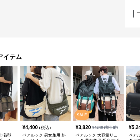
アイテム
SALE
¥
4,400
¥
3,820
¥
5,2
(税込)
¥
4240
(割引前)
巾着型
ペアルック 男女兼用 斜
ペアルック 大容量リュ
ペア