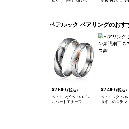
めがけ 小型肩掛け鞄
斜めがけショル
グ
ペアルック
ペアリング
のおす
¥
2,500
¥
2,490
(税込)
(税込)
ペアリング ペアのパズ
ペアリング ジル
ルハートモチーフ
眼細工のステン