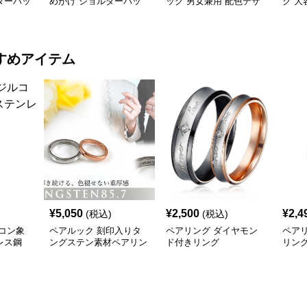
ダーバッ
めがけ ショルダーバッ
ック 男女兼用 配色デザ
ク 大
グ
イン
おし
すめアイテム
¥
5,050
¥
2,500
¥
2,4
(税込)
(税込)
コン象
ペアルック 刻印入りタ
ペアリング ダイヤモン
ペア
レス鋼
ングステン素材ペアリン
ド付きリング
リン
グ