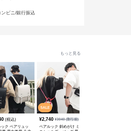
コンビニ/銀行振込
もっと見る
SALE
SALE
40
¥
2,740
¥
3,040
(税込)
¥
3040
(割引前)
¥
3380
(割引前)
ルック ペアリュッ
ペアルック 斜めがけ ミ
ペアルック 男女兼用 斜