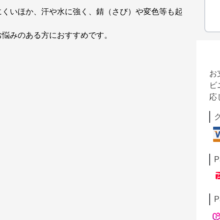
にくいほか、汗や水に強く、錆（さび）や変色等も起
お悩みのある方におすすめです。
お
ビ
応
P
P