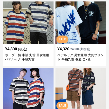
SALE
¥
4,800
¥
4,320
(税込)
¥
4800
(割引前)
ボーダー柄 半袖 丸首 男女兼用
ペアルック 男女兼用 大判プリン
ペアルック 半袖丸首
ト 半袖丸首 春夏 全2色
SALE