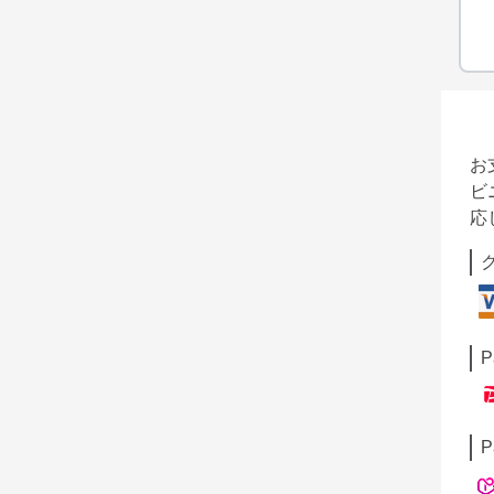
お
ビ
応
P
P