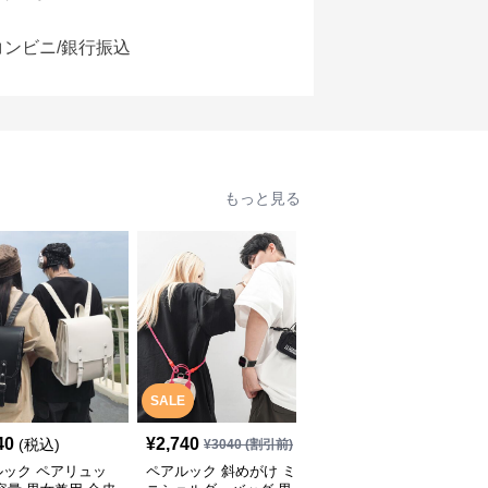
コンビニ/銀行振込
もっと見る
SALE
SALE
40
¥
2,740
¥
3,040
(税込)
¥
3040
(割引前)
¥
3380
(割引前)
ルック ペアリュッ
ペアルック 斜めがけ ミ
ペアルック 男女兼用 斜