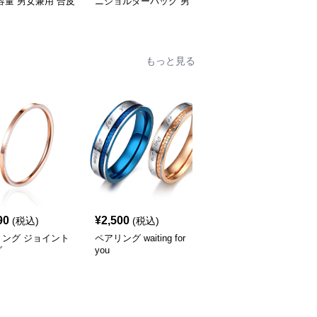
容量 男女兼用 合皮
ニショルダーバッグ 男
めがけ ショルダーバッ
ゃれ
女兼用
グ 小物入れ
もっと見る
90
¥
2,500
¥
2,690
(税込)
(税込)
(税込)
リング ジョイント
ペアリング waiting for
ペアリング you are my
グ
you
only love カップル向け
指輪