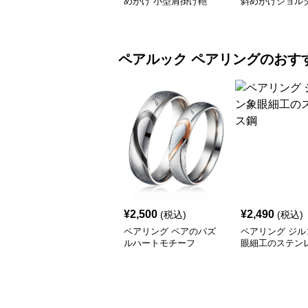
めがけ 小型肩掛け鞄
斜めがけショル
グ
ペアルック
ペアリング
のおす
¥
2,500
¥
2,490
(税込)
(税込)
ペアリング ペアのパズ
ペアリング ジル
ルハートモチーフ
眼細工のステン