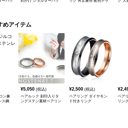
ダーバッ
めがけ ショルダーバッ
ック 男女兼用 配色デザ
ク 大
グ
イン
おし
すめアイテム
¥
5,050
¥
2,500
¥
2,4
(税込)
(税込)
コン象
ペアルック 刻印入りタ
ペアリング ダイヤモン
ペア
レス鋼
ングステン素材ペアリン
ド付きリング
リン
グ