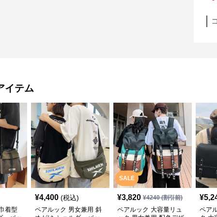
アイテム
SALE
¥
4,400
¥
3,820
¥
5,2
(税込)
¥
4240
(割引前)
巾着型
ペアルック 男女兼用 斜
ペアルック 大容量リュ
ペア