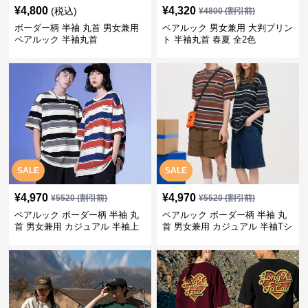
¥
4,800
¥
4,320
(税込)
¥
4800
(割引前)
ボーダー柄 半袖 丸首 男女兼用
ペアルック 男女兼用 大判プリン
ペアルック 半袖丸首
ト 半袖丸首 春夏 全2色
SALE
SALE
¥
4,970
¥
4,970
¥
5520
(割引前)
¥
5520
(割引前)
ペアルック ボーダー柄 半袖 丸
ペアルック ボーダー柄 半袖 丸
首 男女兼用 カジュアル 半袖上
首 男女兼用 カジュアル 半袖Tシ
着 全2色
ャツ 全4色