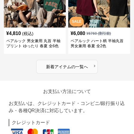
SALE
¥
4,810
¥
6,080
(税込)
¥
6760
(割引前)
ペアルック 男女兼用 丸首 半袖
ペアルック ハート柄 半袖丸首
プリント ゆったり 春夏 全6色
男女兼用 春夏 全2色
›
新着アイテムの一覧へ
お支払い方法について
お支払いは、クレジットカード・コンビニ/銀行振り込
み・各種QR決済に対応しています。
クレジットカード