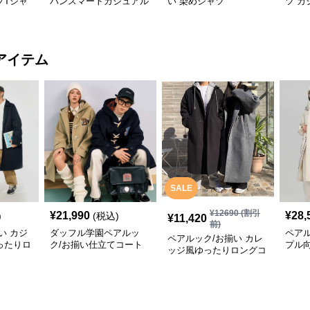
プTシャ
バンスマートカジュアル
い 染めシャツ
ツ カ
Tシャツ
アイテム
SALE
¥
12690
(割引
¥
21,990
¥
28,
)
(税込)
¥
11,420
前)
い カジ
ダッフル学園ペアルッ
ペアル
ペアルック/お揃い カレ
ったりロ
ク/お揃い仕立てコート
プル
ッジ風ゆったりロングコ
寒着
ート