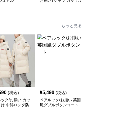
ジュアル
お揃いTシャツ カップル
がいっぱいのパジャマ
ブランド STANDARD
SS TEE 001 ベターハー
フ
もっと見る
590
¥
5,490
¥
6,990
(税込)
(税込)
(税込)
ック/お揃い カッ
ペアルック/お揃い 英国
ペアルック/お揃いジャ
向け 中綿ロング防
風ダブルボタンコート
ケット ペアカラーのツ
ーリングジャケット