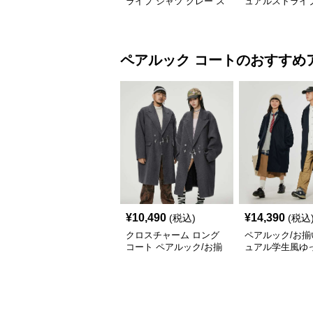
ライプ シャツ グレー ス
ュアルストライ
カート ペアルック/お揃
ツ
い
ペアルック
コート
のおすすめ
¥
10,490
¥
14,390
(税込)
(税込
クロスチャーム ロング
ペアルック/お揃
コート ペアルック/お揃
ュアル学生風ゆ
い
ングコート