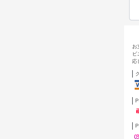
お
ビ
応
P
P