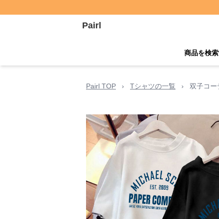
Pairl
商品を検索
Pairl TOP
›
Tシャツの一覧
›
双子コー