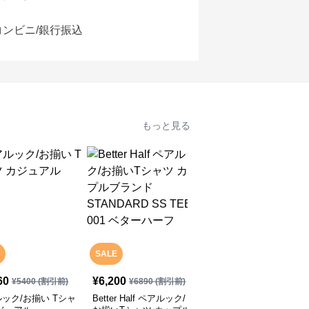
コンビニ/銀行振込
もっと見る
SALE
60
¥
6,200
¥
3,800
(税込)
¥
5400
(割引前)
¥
6890
(割引前)
ック/お揃い Tシャ
Better Half ペアルック/
ペアルック/お揃い くま