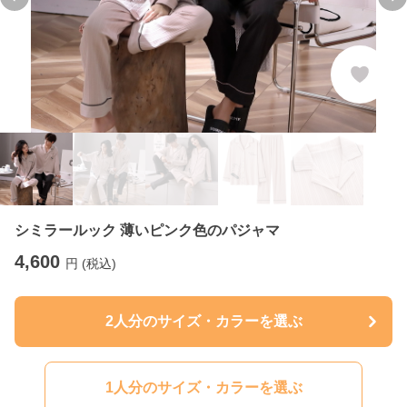
Previous slide
Ne
シミラールック 薄いピンク色のパジャマ
4,600
円 (税込)
2人分のサイズ・カラーを選ぶ
1人分のサイズ・カラーを選ぶ