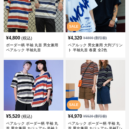
SALE
¥
4,800
¥
4,320
(税込)
¥
4800
(割引前)
ボーダー柄 半袖 丸首 男女兼用
ペアルック 男女兼用 大判プリン
ペアルック 半袖丸首
ト 半袖丸首 春夏 全2色
SALE
¥
5,520
¥
4,970
(税込)
¥
5520
(割引前)
ペアルック ボーダー柄 半袖 丸
ペアルック ボーダー柄 半袖 丸
首 男女兼用 カジュアル 半袖上
首 男女兼用 カジュアル 半袖Tシ