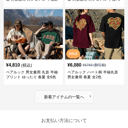
着 全2色
ャツ 全4色
SALE
¥
4,810
¥
6,080
(税込)
¥
6760
(割引前)
ペアルック 男女兼用 丸首 半袖
ペアルック ハート柄 半袖丸首
プリント ゆったり 春夏 全6色
男女兼用 春夏 全2色
›
新着アイテムの一覧へ
お支払い方法について