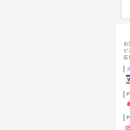
お
ビ
応
P
P