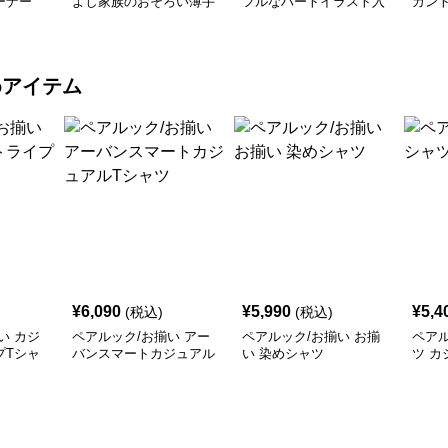
ーナー
よし家族のおそろい薄手
フルなハートイラスト入
ガン
トレーナー
りトレーナー
ナー
めアイテム
¥
6,090
¥
5,990
¥
5,4
(税込)
(税込)
い カジ
ペアルック/お揃い アー
ペアルック/お揃い お揃
ペアル
プTシャ
バンスマートカジュアル
い 染めシャツ
ツ カ
Tシャツ