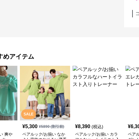
すめアイテム
SALE
¥
5,300
¥
8,390
¥
6,3
(税込)
¥
5890
(割引前)
い 爽や
ペアルック/お揃い なか
ペアルック/お揃い カラ
ペアル