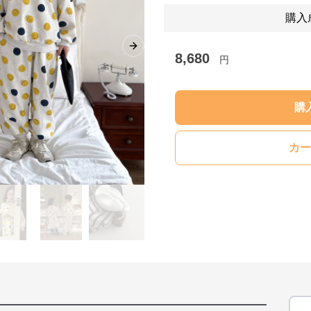
購入
Next slide
8,680
円
購
カー