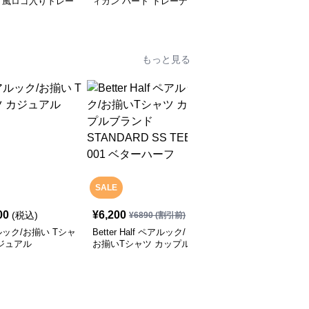
ト風ロゴ入りトレー
ィガン ハート トレーナ
ック/お揃い セーター
ー ペアルック/お揃い
もっと見る
SALE
00
¥
6,200
¥
3,800
(税込)
(税込)
¥
6890
(割引前)
ック/お揃い Tシャ
Better Half ペアルック/
ペアルック/お揃い くま
ジュアル
お揃いTシャツ カップル
がいっぱいのパジャマ
ブランド STANDARD
SS TEE 001 ベターハー
フ